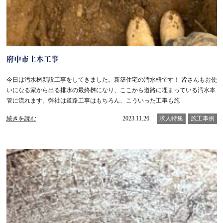
府中市土木工事
今日は汚水桝新設工事をしてきました。新築住宅の汚水枡です！ 皆さんもお使
いになる家から出る排水の最終桝になり、ここから道路に埋まっている汚水本
管に流れます。弊社は道路工事はもちろん、こういった工事も施
続きを読む
2023.11.26
求人特集
施工事例